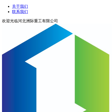
关于我们
联系我们
欢迎光临河北洲际重工有限公司