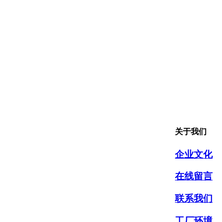
关于我们
企业文化
在线留言
联系我们
工厂环境