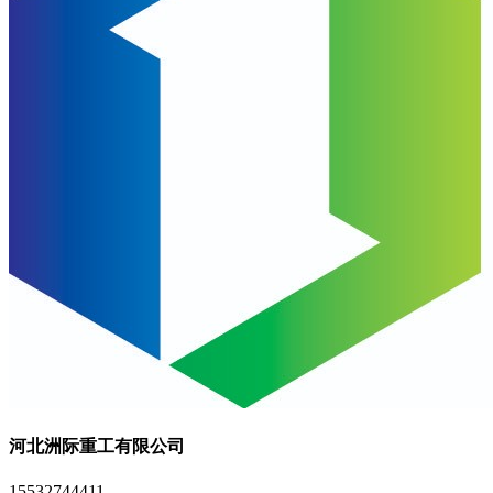
河北洲际重工有限公司
15532744411